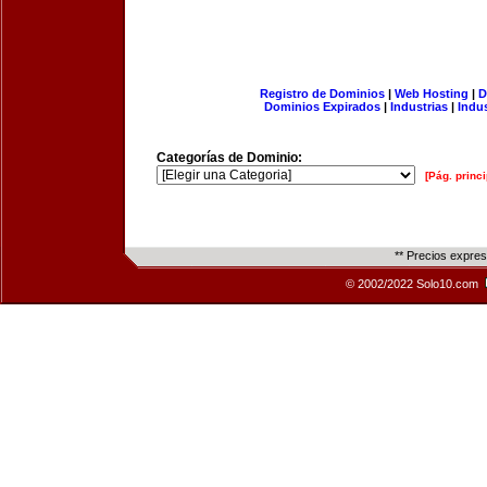
Registro de Dominios
|
Web Hosting
|
D
Dominios Expirados
|
Industrias
|
Indu
Categorías de Dominio:
[Pág. princi
** Precios expre
© 2002/2022 Solo10.com