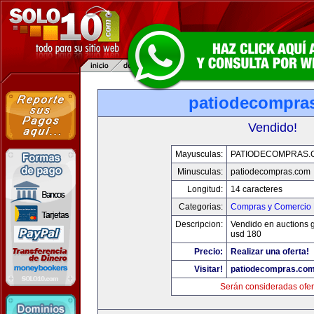
patiodecompra
Vendido!
Mayusculas:
PATIODECOMPRAS.
Minusculas:
patiodecompras.com
Longitud:
14 caracteres
Categorias:
Compras y Comercio E
Descripcion:
Vendido en auctions 
usd 180
Precio:
Realizar una oferta!
Visitar!
patiodecompras.co
Serán consideradas ofer