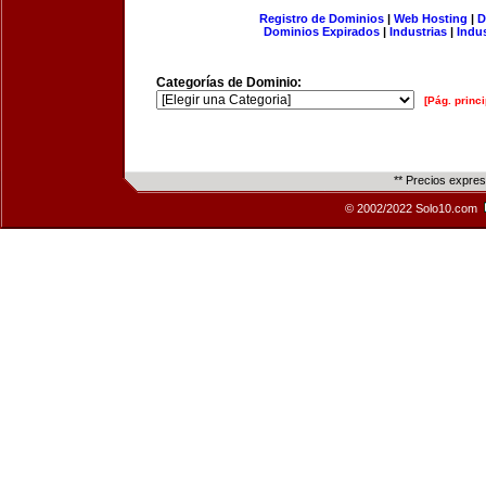
Registro de Dominios
|
Web Hosting
|
D
Dominios Expirados
|
Industrias
|
Indu
Categorías de Dominio:
[Pág. princi
** Precios expre
© 2002/2022 Solo10.com