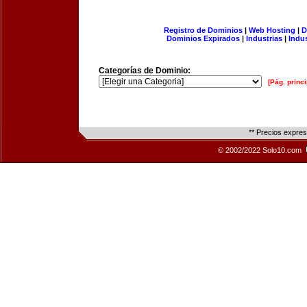
Registro de Dominios
|
Web Hosting
|
D
Dominios Expirados
|
Industrias
|
Indu
Categorías de Dominio:
[Pág. princi
** Precios expre
© 2002/2022 Solo10.com