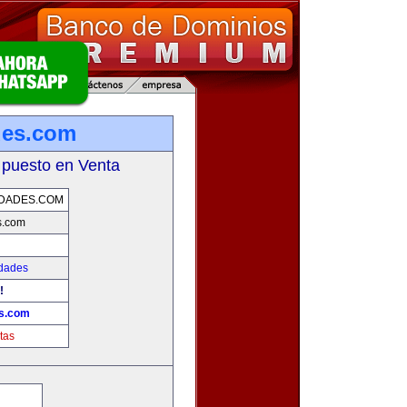
des.com
 puesto en Venta
DADES.COM
s.com
edades
!
es.com
tas