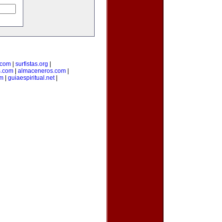
.com
|
surfistas.org
|
s.com
|
almaceneros.com
|
om
|
guiaespiritual.net
|