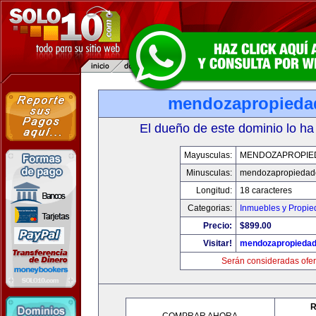
mendozapropieda
El dueño de este dominio lo ha
Mayusculas:
MENDOZAPROPIE
Minusculas:
mendozapropiedad
Longitud:
18 caracteres
Categorias:
Inmuebles y Propi
Precio:
$899.00
Visitar!
mendozapropieda
Serán consideradas ofer
R