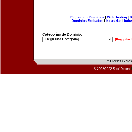
Registro de Dominios
|
Web Hosting
|
D
Dominios Expirados
|
Industrias
|
Indu
Categorías de Dominio:
[Pág. princi
** Precios expre
© 2002/2022 Solo10.com