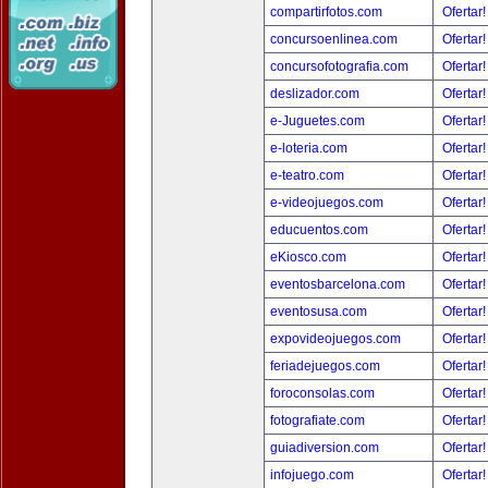
compartirfotos.com
Ofertar
concursoenlinea.com
Ofertar
concursofotografia.com
Ofertar
deslizador.com
Ofertar
e-Juguetes.com
Ofertar
e-loteria.com
Ofertar
e-teatro.com
Ofertar
e-videojuegos.com
Ofertar
educuentos.com
Ofertar
eKiosco.com
Ofertar
eventosbarcelona.com
Ofertar
eventosusa.com
Ofertar
expovideojuegos.com
Ofertar
feriadejuegos.com
Ofertar
foroconsolas.com
Ofertar
fotografiate.com
Ofertar
guiadiversion.com
Ofertar
infojuego.com
Ofertar