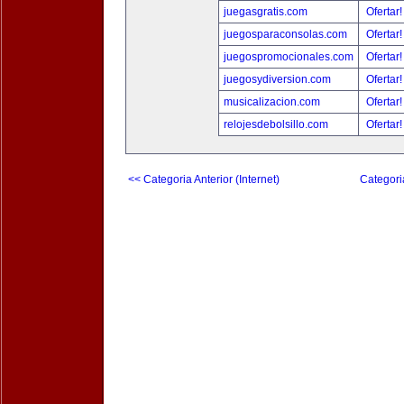
juegasgratis.com
Ofertar
juegosparaconsolas.com
Ofertar
juegospromocionales.com
Ofertar
juegosydiversion.com
Ofertar
musicalizacion.com
Ofertar
relojesdebolsillo.com
Ofertar
<< Categoria Anterior (Internet)
Categori