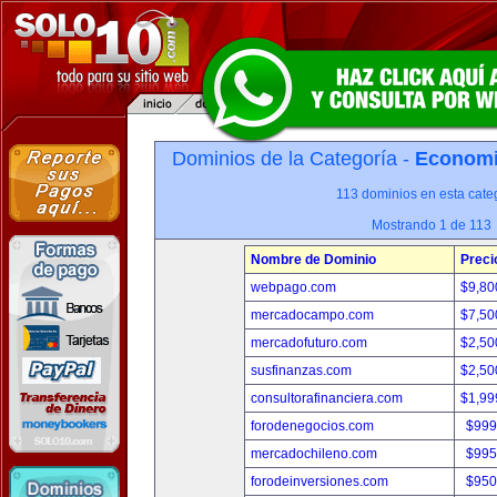
Dominios de la Categoría -
Economia
113 dominios en esta categ
Mostrando 1 de 113
Nombre de Dominio
Preci
webpago.com
$9,80
mercadocampo.com
$7,50
mercadofuturo.com
$2,50
susfinanzas.com
$2,50
consultorafinanciera.com
$1,99
forodenegocios.com
$999
mercadochileno.com
$995
forodeinversiones.com
$950