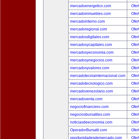
mercadoenergetico.com
Ofer
mercadoinmuebles.com
Ofer
mercadointerno.com
Ofer
mercadoregional.com
Ofer
mercadosdigitales.com
Ofer
mercadosycapitales.com
Ofer
mercadosyeconomia.com
Ofer
mercadosynegocios.com
Ofer
mercadosyvalores.com
Ofer
mercadotecniainternacional.com
Ofer
mercadotecnologico.com
Ofer
mercadovenezolano.com
Ofer
mercadoventa.com
Ofer
negociofinanciero.com
Ofer
negociosbursatiles.com
Ofer
noticiasdeeconomia.com
Ofer
OperadorBursatil.com
Ofer
oportunidadesdemercado.com
Ofer