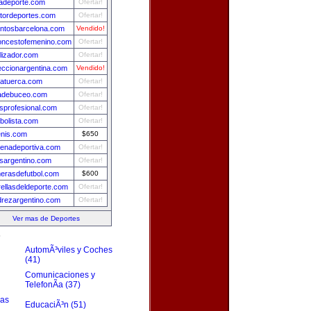
adeporte.com
Ofertar!
tordeportes.com
Ofertar!
ntosbarcelona.com
Vendido!
oncestofemenino.com
Ofertar!
lizador.com
Ofertar!
eccionargentina.com
Vendido!
atuerca.com
Ofertar!
adebuceo.com
Ofertar!
isprofesional.com
Ofertar!
tbolista.com
Ofertar!
enis.com
$650
enadeportiva.com
Ofertar!
isargentino.com
Ofertar!
erasdefutbol.com
$600
rellasdeldeporte.com
Ofertar!
drezargentino.com
Ofertar!
Ver mas de Deportes
s
AutomÃ³viles y Coches
(41)
Comunicaciones y
TelefonÃ­a (37)
zas
EducaciÃ³n (51)