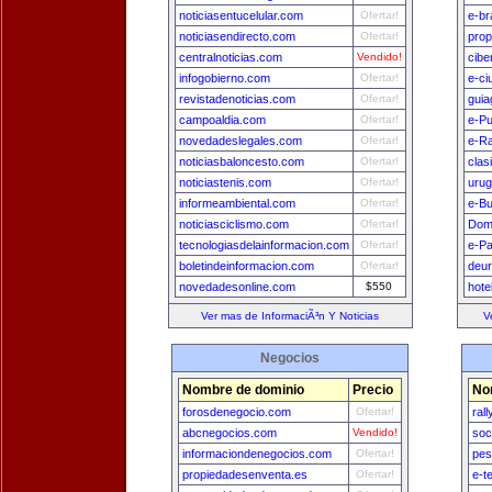
noticiasentucelular.com
Ofertar!
e-br
noticiasendirecto.com
Ofertar!
prop
centralnoticias.com
Vendido!
cibe
infogobierno.com
Ofertar!
e-ci
revistadenoticias.com
Ofertar!
guia
campoaldia.com
Ofertar!
e-Pu
novedadeslegales.com
Ofertar!
e-Ra
noticiasbaloncesto.com
Ofertar!
clas
noticiastenis.com
Ofertar!
uru
informeambiental.com
Ofertar!
e-B
noticiasciclismo.com
Ofertar!
Dom
tecnologiasdelainformacion.com
Ofertar!
e-P
boletindeinformacion.com
Ofertar!
deu
novedadesonline.com
$550
hote
Ver mas de InformaciÃ³n Y Noticias
V
Negocios
Nombre de dominio
Precio
No
forosdenegocio.com
Ofertar!
ral
abcnegocios.com
Vendido!
soc
informaciondenegocios.com
Ofertar!
pes
propiedadesenventa.es
Ofertar!
e-t