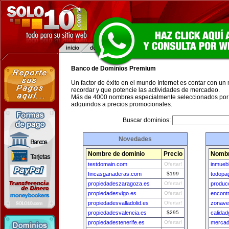
Banco de Dominios Premium
Un factor de éxito en el mundo Internet es contar con un
recordar y que potencie las actividades de mercadeo.
Más de 4000 nombres especialmente seleccionados por 
adquiridos a precios promocionales.
Buscar dominios:
Novedades
Nombre de dominio
Precio
Nombr
testdomain.com
Ofertar!
inmueb
fincasganaderas.com
$199
todopa
propiedadeszaragoza.es
Ofertar!
produc
propiedadesvigo.es
Ofertar!
encont
propiedadesvalladolid.es
Ofertar!
zonave
propiedadesvalencia.es
$295
calida
propiedadestenerife.es
Ofertar!
mercad