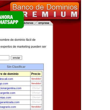
 nombre de dominio fácil de
expertos de marketing pueden ser
Sin Clasificar
e de dominio
Precio
lescali.com
Vendido!
go.com
Vendido!
cionargentina.com
Ofertar!
rargente.com
Ofertar!
ntas.com
Ofertar!
dgarantizada.com
Ofertar!
oagrario.com
Vendido!