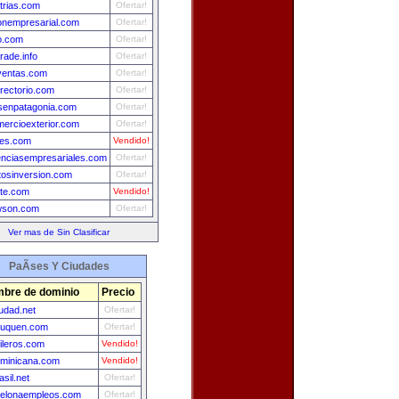
trias.com
Ofertar!
ionempresarial.com
Ofertar!
o.com
Ofertar!
trade.info
Ofertar!
ventas.com
Ofertar!
rectorio.com
Ofertar!
enpatagonia.com
Ofertar!
mercioexterior.com
Ofertar!
es.com
Vendido!
enciasempresariales.com
Ofertar!
tosinversion.com
Ofertar!
te.com
Vendido!
wson.com
Ofertar!
Ver mas de Sin Clasificar
PaÃ­ses Y Ciudades
bre de dominio
Precio
udad.net
Ofertar!
euquen.com
Ofertar!
ileros.com
Vendido!
minicana.com
Vendido!
asil.net
Ofertar!
celonaempleos.com
Ofertar!