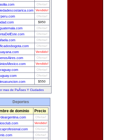
asilia.com
Ofertar!
iedadescostarica.com
Vendido!
rperu.com
Ofertar!
udad.com
$950
guatemala.com
Ofertar!
ntaDelEste.com
Ofertar!
faela.com
Ofertar!
ificadosbogota.com
Ofertar!
guayana.com
Vendido!
uenosAires.com
Ofertar!
iniosMexico.com
Vendido!
araguay.com
Ofertar!
ruguay.com
Ofertar!
lesasuncion.com
$550
er mas de PaÃ­ses Y Ciudades
Deportes
mbre de dominio
Precio
lydeargentina.com
Ofertar!
iosclub.com
Vendido!
caprofesional.com
Ofertar!
enis.com
Ofertar!