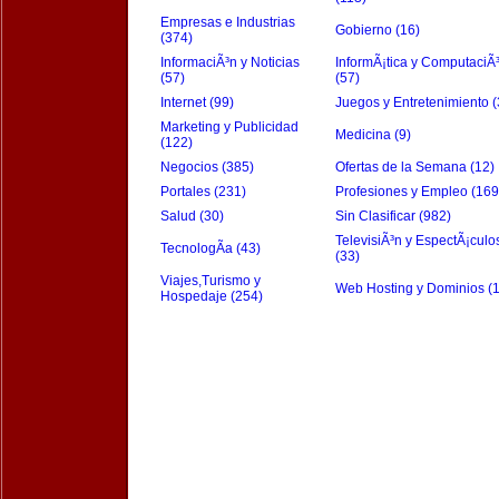
Empresas e Industrias
Gobierno (16)
(374)
InformaciÃ³n y Noticias
InformÃ¡tica y ComputaciÃ
(57)
(57)
Internet (99)
Juegos y Entretenimiento (
Marketing y Publicidad
Medicina (9)
(122)
Negocios (385)
Ofertas de la Semana (12)
Portales (231)
Profesiones y Empleo (169
Salud (30)
Sin Clasificar (982)
TelevisiÃ³n y EspectÃ¡culo
TecnologÃ­a (43)
(33)
Viajes,Turismo y
Web Hosting y Dominios (
Hospedaje (254)