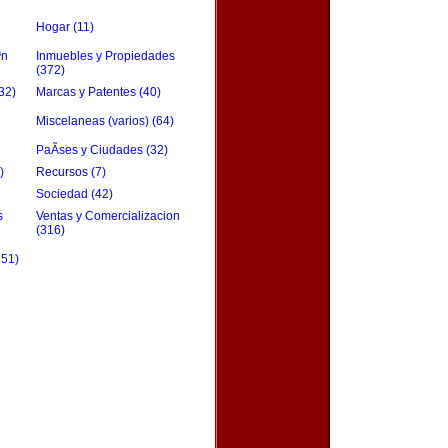
Hogar (11)
³n
Inmuebles y Propiedades
(372)
32)
Marcas y Patentes (40)
Miscelaneas (varios) (64)
PaÃ­ses y Ciudades (32)
)
Recursos (7)
Sociedad (42)
s
Ventas y Comercializacion
(316)
151)