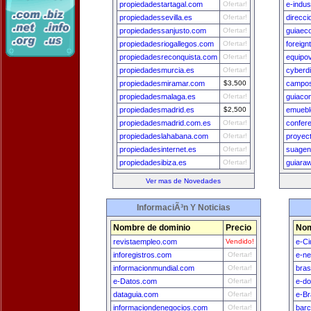
propiedadestartagal.com
Ofertar!
e-indus
propiedadessevilla.es
Ofertar!
direcc
propiedadessanjusto.com
Ofertar!
guiaec
propiedadesriogallegos.com
Ofertar!
foreign
propiedadesreconquista.com
Ofertar!
equipo
propiedadesmurcia.es
Ofertar!
cyberdi
propiedadesmiramar.com
$3,500
campos
propiedadesmalaga.es
Ofertar!
guiaco
propiedadesmadrid.es
$2,500
emuebl
propiedadesmadrid.com.es
Ofertar!
confer
propiedadeslahabana.com
Ofertar!
proyec
propiedadesinternet.es
Ofertar!
suagen
propiedadesibiza.es
Ofertar!
guiara
Ver mas de Novedades
InformaciÃ³n Y Noticias
Nombre de dominio
Precio
Nom
revistaempleo.com
Vendido!
e-Ci
inforegistros.com
Ofertar!
e-n
informacionmundial.com
Ofertar!
bras
e-Datos.com
Ofertar!
e-do
dataguia.com
Ofertar!
e-Br
informaciondenegocios.com
Ofertar!
bar