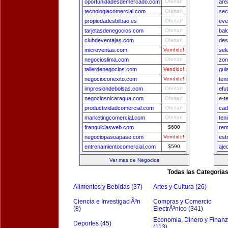
oportunidadesdemercado.com
Ofertar!
are
tecnologiacomercial.com
Ofertar!
sec
propiedadesbilbao.es
Ofertar!
eve
tarjetasdenegocios.com
Ofertar!
bal
clubdeventajas.com
Ofertar!
des
microventas.com
Vendido!
sel
negocioslima.com
Ofertar!
zon
tallerdenegocios.com
Vendido!
gui
negocioconexito.com
Vendido!
ten
impresiondebolsas.com
Ofertar!
efu
negociosnicaragua.com
Ofertar!
e-t
productividadcomercial.com
Ofertar!
cad
marketingcomercial.com
Ofertar!
ten
franquiciasweb.com
$600
rem
negociopasoapaso.com
Vendido!
est
entrenamientocomercial.com
$590
aje
Ver mas de Negocios
Todas las Categoria
Alimentos y Bebidas (37)
Artes y Cultura (26)
Ciencia e InvestigaciÃ³n
Compras y Comercio
(8)
ElectrÃ³nico (341)
Economia, Dinero y Finan
Deportes (45)
(113)