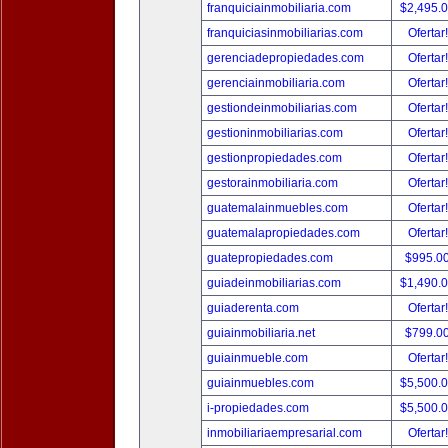
franquiciainmobiliaria.com
$2,495.
franquiciasinmobiliarias.com
Ofertar
gerenciadepropiedades.com
Ofertar
gerenciainmobiliaria.com
Ofertar
gestiondeinmobiliarias.com
Ofertar
gestioninmobiliarias.com
Ofertar
gestionpropiedades.com
Ofertar
gestorainmobiliaria.com
Ofertar
guatemalainmuebles.com
Ofertar
guatemalapropiedades.com
Ofertar
guatepropiedades.com
$995.0
guiadeinmobiliarias.com
$1,490.
guiaderenta.com
Ofertar
guiainmobiliaria.net
$799.0
guiainmueble.com
Ofertar
guiainmuebles.com
$5,500.
i-propiedades.com
$5,500.
inmobiliariaempresarial.com
Ofertar