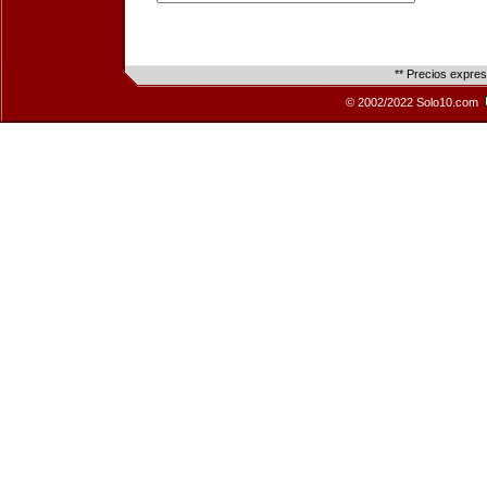
** Precios expre
© 2002/2022 Solo10.com